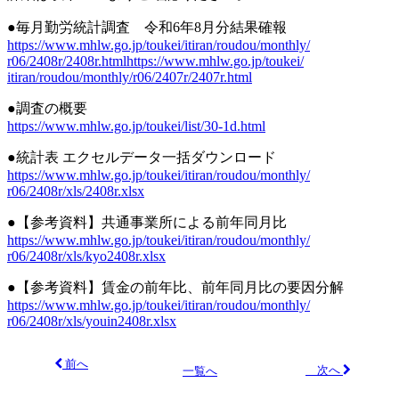
●毎月勤労統計調査 令和6年8月分結果確報
https://www.mhlw.go.jp/toukei/itiran/roudou/monthly/
r06/2408r/2408r.htmlhttps://www.mhlw.go.jp/toukei/
itiran/roudou/monthly/r06/2407r/2407r.html
●調査の概要
https://www.mhlw.go.jp/toukei/list/30-1d.html
●統計表 エクセルデータ一括ダウンロード
https://www.mhlw.go.jp/toukei/itiran/roudou/monthly/
r06/2408r/xls/2408r.xlsx
●【参考資料】共通事業所による前年同月比
https://www.mhlw.go.jp/toukei/itiran/roudou/monthly/
r06/2408r/xls/kyo2408r.xlsx
●【参考資料】賃金の前年比、前年同月比の要因分解
https://www.mhlw.go.jp/toukei/itiran/roudou/monthly/
r06/2408r/xls/youin2408r.xlsx
前へ
次へ
一覧へ