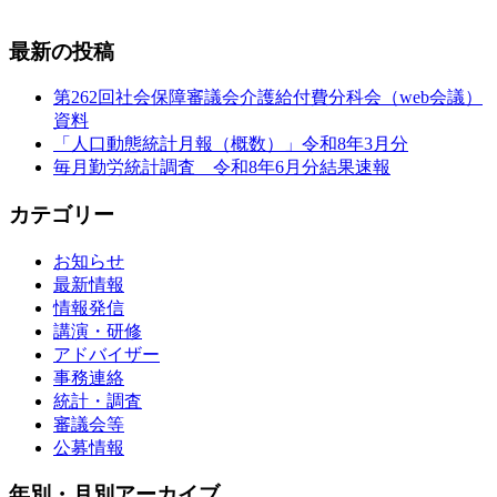
最新の投稿
第262回社会保障審議会介護給付費分科会（web会議）
資料
「人口動態統計月報（概数）」令和8年3月分
毎月勤労統計調査 令和8年6月分結果速報
カテゴリー
お知らせ
最新情報
情報発信
講演・研修
アドバイザー
事務連絡
統計・調査
審議会等
公募情報
年別・月別アーカイブ