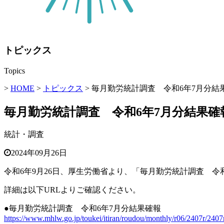
トピックス
Topics
>
HOME
>
トピックス
> 毎月勤労統計調査 令和6年7月分結
毎月勤労統計調査 令和6年7月分結果確
統計・調査
2024年09月26日
令和6年9月26日、厚生労働省より、「毎月勤労統計調査 令
詳細は以下URLよりご確認ください。
●毎月勤労統計調査 令和6年7月分結果確報
https://www.mhlw.go.jp/toukei/itiran/roudou/monthly/r06/2407r/2407