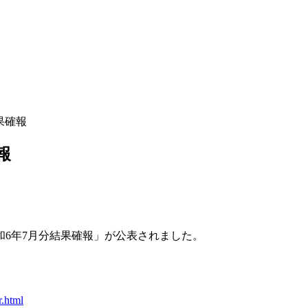
果確報
報
和6年7月分結果確報」が公表されました。
r.html