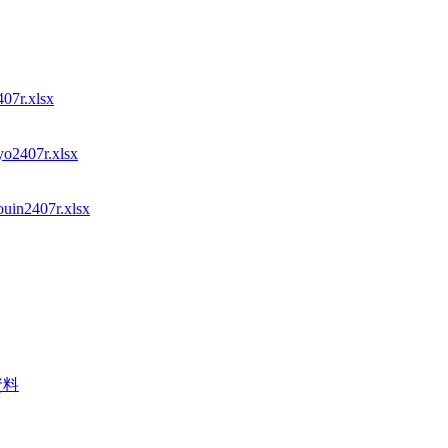
407r.xlsx
yo2407r.xlsx
ouin2407r.xlsx
資料