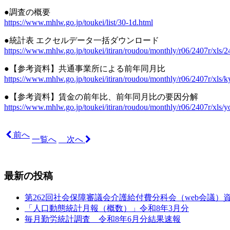
●調査の概要
https://www.mhlw.go.jp/toukei/list/30-1d.html
●統計表 エクセルデータ一括ダウンロード
https://www.mhlw.go.jp/toukei/itiran/roudou/monthly/r06/2407r/xls/2
●【参考資料】共通事業所による前年同月比
https://www.mhlw.go.jp/toukei/itiran/roudou/monthly/r06/2407r/xls/k
●【参考資料】賃金の前年比、前年同月比の要因分解
https://www.mhlw.go.jp/toukei/itiran/roudou/monthly/r06/2407r/xls/y
前へ
一覧へ
次へ
最新の投稿
第262回社会保障審議会介護給付費分科会（web会議）
「人口動態統計月報（概数）」令和8年3月分
毎月勤労統計調査 令和8年6月分結果速報