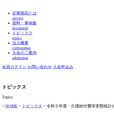
定期巡回とは
service
資料・事例集
document
トピックス
topics
法人概要
corporation
入会のご案内
admission
会員ログイン
お問い合わせ
入会申込み
トピックス
Topics
>
HOME
>
トピックス
> 令和５年度 介護給付費等実態統計