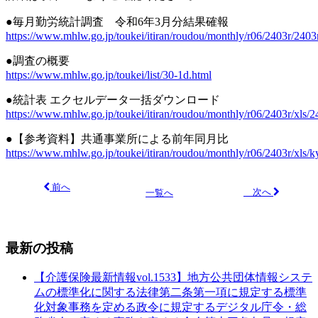
●毎月勤労統計調査 令和6年3月分結果確報
https://www.mhlw.go.jp/toukei/itiran/roudou/monthly/r06/2403r/2403
●調査の概要
https://www.mhlw.go.jp/toukei/list/30-1d.html
●統計表 エクセルデータ一括ダウンロード
https://www.mhlw.go.jp/toukei/itiran/roudou/monthly/r06/2403r/xls/2
●【参考資料】共通事業所による前年同月比
https://www.mhlw.go.jp/toukei/itiran/roudou/monthly/r06/2403r/xls/k
前へ
次へ
一覧へ
最新の投稿
【介護保険最新情報vol.1533】地方公共団体情報システ
ムの標準化に関する法律第二条第一項に規定する標準
化対象事務を定める政令に規定するデジタル庁令・総