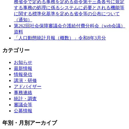
務省令で定める事務を定める命令第十三条各号に規定
する事務の処理に係るシステムに必要とされる機能等
に関する標準化基準を定める省令等の公布について
（通知）
第262回社会保障審議会介護給付費分科会（web会議）
資料
「人口動態統計月報（概数）」令和8年3月分
カテゴリー
お知らせ
最新情報
情報発信
講演・研修
アドバイザー
事務連絡
統計・調査
審議会等
公募情報
年別・月別アーカイブ