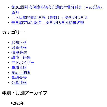
第262回社会保障審議会介護給付費分科会（web会議）
資料
「人口動態統計月報（概数）」令和8年3月分
毎月勤労統計調査 令和8年6月分結果速報
カテゴリー
お知らせ
最新情報
情報発信
講演・研修
アドバイザー
事務連絡
統計・調査
審議会等
公募情報
年別・月別アーカイブ
2026年