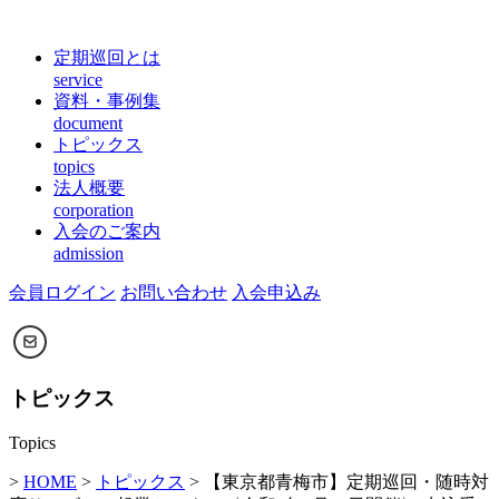
定期巡回とは
service
資料・事例集
document
トピックス
topics
法人概要
corporation
入会のご案内
admission
会員ログイン
お問い合わせ
入会申込み
トピックス
Topics
>
HOME
>
トピックス
> 【東京都青梅市】定期巡回・随時対