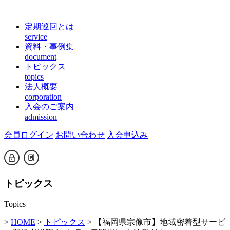
定期巡回とは
service
資料・事例集
document
トピックス
topics
法人概要
corporation
入会のご案内
admission
会員ログイン
お問い合わせ
入会申込み
トピックス
Topics
>
HOME
>
トピックス
> 【福岡県宗像市】地域密着型サービ