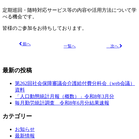
定期巡回・随時対応サービス等の内容や活用方法について学
べる機会です。
皆様のご参加をお待ちしております。
前へ
次へ
一覧へ
最新の投稿
第262回社会保障審議会介護給付費分科会（web会議）
資料
「人口動態統計月報（概数）」令和8年3月分
毎月勤労統計調査 令和8年6月分結果速報
カテゴリー
お知らせ
最新情報