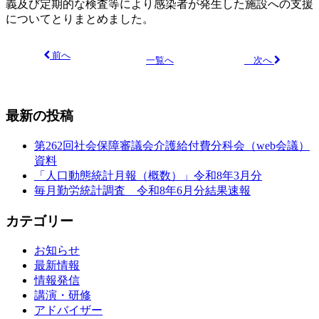
義及び定期的な検査等により感染者が発生した施設への支援
についてとりまとめました。
前へ
次へ
一覧へ
最新の投稿
第262回社会保障審議会介護給付費分科会（web会議）
資料
「人口動態統計月報（概数）」令和8年3月分
毎月勤労統計調査 令和8年6月分結果速報
カテゴリー
お知らせ
最新情報
情報発信
講演・研修
アドバイザー