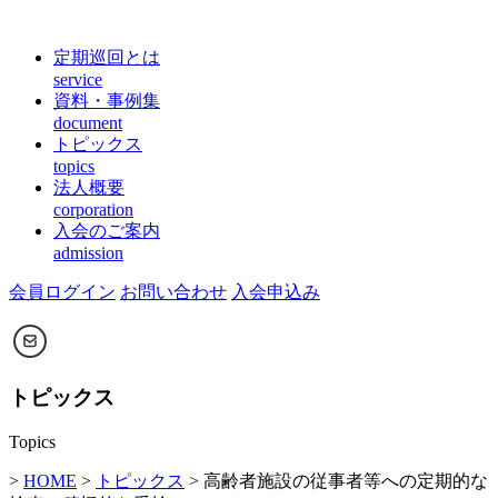
定期巡回とは
service
資料・事例集
document
トピックス
topics
法人概要
corporation
入会のご案内
admission
会員ログイン
お問い合わせ
入会申込み
トピックス
Topics
>
HOME
>
トピックス
> 高齢者施設の従事者等への定期的な