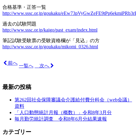
合格基準・正答一覧
http://www.sssc.or.jp/goukaku/eEw73pVyGwZeFE9tPp6ekmiPRb3rEC
過去の試験問題
http://www.sssc.or.jp/kaigo/past_exam/index.html
筆記試験受験票の受験資格欄が「見込」の方
http://www.sssc.or.jp/goukaku/mikomi_0326.html
前へ
一覧へ
次へ
最新の投稿
第262回社会保障審議会介護給付費分科会（web会議）
資料
「人口動態統計月報（概数）」令和8年3月分
毎月勤労統計調査 令和8年6月分結果速報
カテゴリー