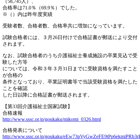
（58,745人）、
合格率は71.0％（69.9％）でした。
※（）内は昨年度実績
受験者数、合格者数、合格率共に増加になっています。
試験合格者には、３月26日付けで合格証書が郵送により交付
されます。
なお、試験合格者のうち介護福祉士養成施設の卒業見込で受
験した方等
については、令和３年３月31日までに受験資格を満たすこと
が合格の
条件となっており、卒業証明書等で当該受験資格を満たした
ことを確認
した日以降に合格証書が郵送されます。
【第33回介護福祉士国家試験】
合格速報
http://www.sssc.or.jp/goukaku/mikomi_0326.html
合格発表について
http://www.sssc.or.jp/goukaku/eEw73pVyGwZeFE9tPp6ekmiPRb3rE