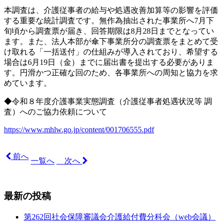
本調査は、介護従事者の給与や処遇改善加算等の影響を評価
する重要な統計調査です。無作為抽出された事業所へ7月下
旬頃から調査票が届き、回答期限は8月28日までとなってい
ます。また、法人本部が傘下事業所分の調査票をまとめて受
け取れる「一括送付」の仕組みが導入されており、希望する
場合は6月19日（金）までに届出書を提出する必要がありま
す。円滑かつ正確な回のため、各事業所への周知と協力を求
めています。
◆
令和８年度介護事業実態調査（介護従事者処遇状況等 調
査）へのご協力依頼について
https://www.mhlw.go.jp/content/001706555.pdf
前へ
一覧へ
次へ
最新の投稿
第262回社会保障審議会介護給付費分科会（web会議）