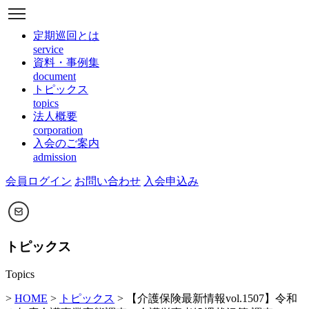
定期巡回とは
service
資料・事例集
document
トピックス
topics
法人概要
corporation
入会のご案内
admission
会員ログイン
お問い合わせ
入会申込み
トピックス
Topics
>
HOME
>
トピックス
> 【介護保険最新情報vol.1507】令和