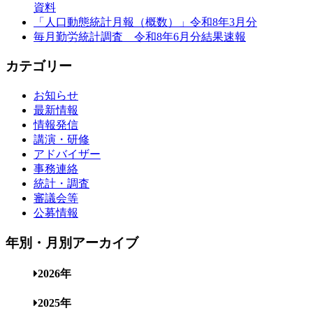
資料
「人口動態統計月報（概数）」令和8年3月分
毎月勤労統計調査 令和8年6月分結果速報
カテゴリー
お知らせ
最新情報
情報発信
講演・研修
アドバイザー
事務連絡
統計・調査
審議会等
公募情報
年別・月別アーカイブ
2026年
2025年