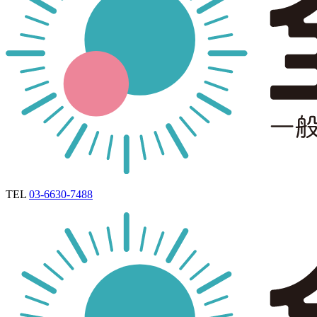
TEL
03-6630-7488