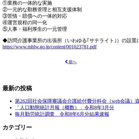
①
業務の一体的な実施
②
一元的な勤務管理と相互支援体制
③苦情・賠償への一体的対応
④運営規程の同一化
⑤人事・福利厚生の一元管理
◆訪問介護事業所の出張所（いわゆる｢サテライト｣）の設置
https://www.mhlw.go.jp/content/001623781.pdf
前へ
最新の投稿
第262回社会保障審議会介護給付費分科会（web会議）
「人口動態統計月報（概数）」令和8年3月分
毎月勤労統計調査 令和8年6月分結果速報
カテゴリー