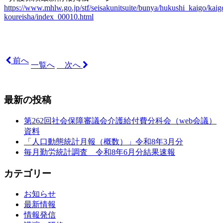
https://www.mhlw.go.jp/stf/seisakunitsuite/bunya/hukushi_kaigo/kaig
koureisha/index_00010.html
前へ
一覧へ
次へ
最新の投稿
第262回社会保障審議会介護給付費分科会（web会議）
資料
「人口動態統計月報（概数）」令和8年3月分
毎月勤労統計調査 令和8年6月分結果速報
カテゴリー
お知らせ
最新情報
情報発信