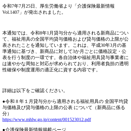
令和7年7月25日、厚生労働省より「介護保険最新情報
Vol.1407」が発出されました。
本通知では、令和8年1月貸与分から適用される新商品につい
て、福祉用具の全国平均貸与価格および貸与価格の上限が公
表されたことを通知しています。これは、平成30年3月の基
準通知に基づき、新商品に対して3か月ごとに価格設定・公
表を行う制度の一環です。各自治体や福祉用具貸与事業者に
は速やかな周知と対応が求められており、利用者負担の透明
性確保や制度運用の適正化に資する内容です。
詳細は以下をご確認ください。
●令和 8 年１月貸与分から適用される福祉用具の 全国平均貸
与価格及び貸与価格の上限の公表 について（新商品に係る
分）
https://www.mhlw.go.jp/content/001523012.pdf
●介護保険最新情報掲載ページ