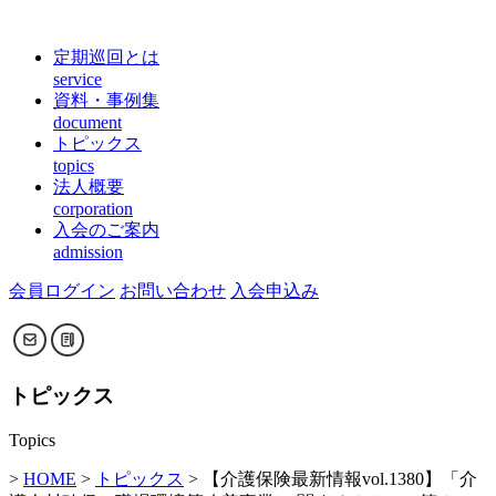
定期巡回とは
service
資料・事例集
document
トピックス
topics
法人概要
corporation
入会のご案内
admission
会員ログイン
お問い合わせ
入会申込み
トピックス
Topics
>
HOME
>
トピックス
> 【介護保険最新情報vol.1380】「介