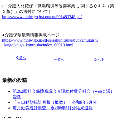
•「介護人材確保・職場環境等改善事業に 関するＱ＆Ａ（第
２版）」の送付について）
https://www.mhlw.go.jp/content/001483348.pdf
●介護保険最新情報掲載ページ
https://www.mhlw.go.jp/stf/seisakunitsuite/bunya/hukushi
_kaigo/kaigo_koureisha/index_00010.html
前へ
次へ
一覧へ
最新の投稿
第262回社会保障審議会介護給付費分科会（web会議）
資料
「人口動態統計月報（概数）」令和8年3月分
毎月勤労統計調査 令和8年6月分結果速報