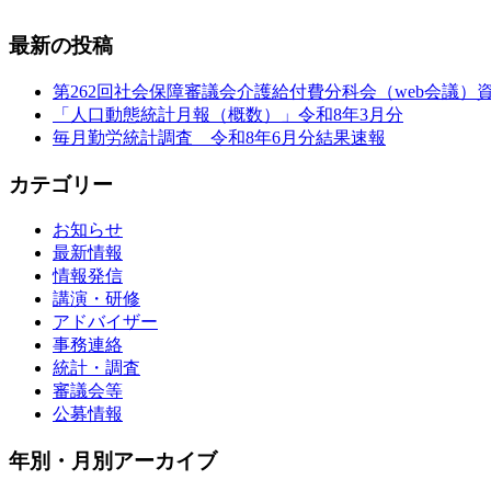
最新の投稿
第262回社会保障審議会介護給付費分科会（web会議）
「人口動態統計月報（概数）」令和8年3月分
毎月勤労統計調査 令和8年6月分結果速報
カテゴリー
お知らせ
最新情報
情報発信
講演・研修
アドバイザー
事務連絡
統計・調査
審議会等
公募情報
年別・月別アーカイブ