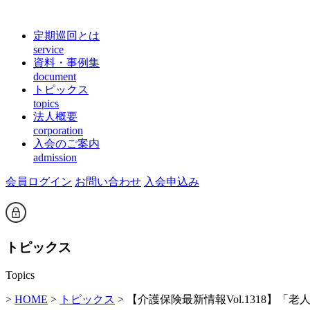
定期巡回とは
service
資料・事例集
document
トピックス
topics
法人概要
corporation
入会のご案内
admission
会員ログイン
お問い合わせ
入会申込み
トピックス
Topics
>
HOME
>
トピックス
> 【介護保険最新情報Vol.1318