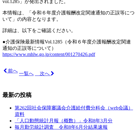
vol.1285
」が発出されました。
本情報は、「令和６年度介護報酬改定関連通知の正誤等につ
いて」の内容となります。
詳細は、以下をご確認ください。
●介護保険最新情報Vol.1285（令和６年度介護報酬改定関連
通知の正誤等について）
https://www.mhlw.go.jp/content/001270426.pdf
前へ
一覧へ
次へ
最新の投稿
第262回社会保障審議会介護給付費分科会（web会議）
資料
「人口動態統計月報（概数）」令和8年3月分
毎月勤労統計調査 令和8年6月分結果速報