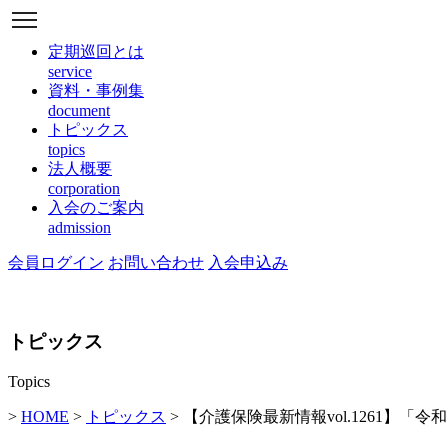
定期巡回とは
service
資料・事例集
document
トピックス
topics
法人概要
corporation
入会のご案内
admission
会員ログイン
お問い合わせ
入会申込み
トピックス
Topics
>
HOME
>
トピックス
> 【介護保険最新情報vol.1261】