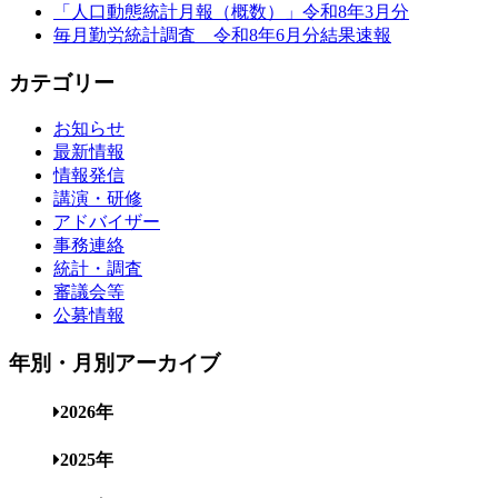
「人口動態統計月報（概数）」令和8年3月分
毎月勤労統計調査 令和8年6月分結果速報
カテゴリー
お知らせ
最新情報
情報発信
講演・研修
アドバイザー
事務連絡
統計・調査
審議会等
公募情報
年別・月別アーカイブ
2026年
2025年