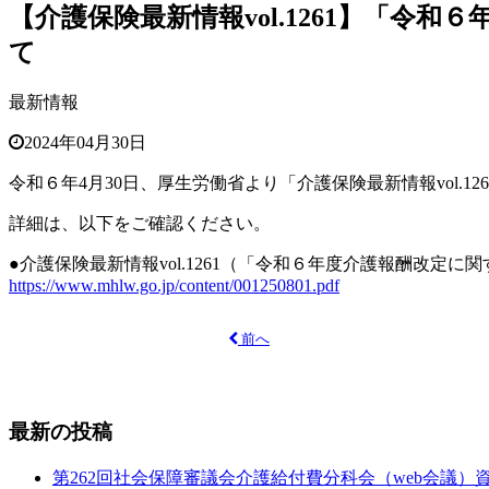
【介護保険最新情報vol.1261】「令
て
最新情報
2024年04月30日
令和６年4月30日、厚生労働省より「介護保険最新情報
vol.12
詳細は、以下をご確認ください。
●介護保険最新情報vol.1261（「令和６年度介護報酬改定に
https://www.mhlw.go.jp/content/001250801.pdf
前へ
最新の投稿
第262回社会保障審議会介護給付費分科会（web会議）