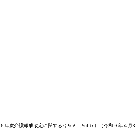
「令和６年度介護報酬改定に関するＱ＆Ａ（Vol.５）（令和６年４