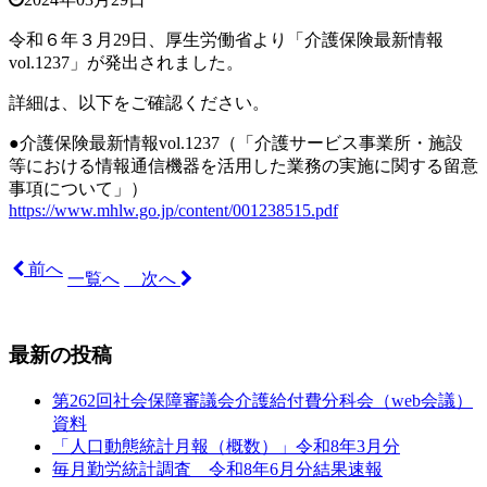
令和６年３月29日、厚生労働省より「介護保険最新情報
vol.1237
」が発出されました。
詳細は、以下をご確認ください。
●介護保険最新情報vol.1237（「介護サービス事業所・施設
等における情報通信機器を活用した業務の実施に関する留意
事項について」）
https://www.mhlw.go.jp/content/001238515.pdf
前へ
一覧へ
次へ
最新の投稿
第262回社会保障審議会介護給付費分科会（web会議）
資料
「人口動態統計月報（概数）」令和8年3月分
毎月勤労統計調査 令和8年6月分結果速報