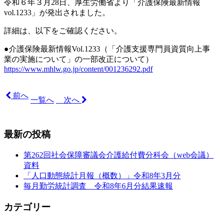
令和６年３月28日、厚生労働省より「介護保険最新情報
vol.1233
」が発出されました。
詳細は、以下をご確認ください。
●介護保険最新情報Vol.1233（「介護支援専門員資質向上事
業の実施について」の一部改正について）
https://www.mhlw.go.jp/content/001236292.pdf
前へ
一覧へ
次へ
最新の投稿
第262回社会保障審議会介護給付費分科会（web会議）
資料
「人口動態統計月報（概数）」令和8年3月分
毎月勤労統計調査 令和8年6月分結果速報
カテゴリー