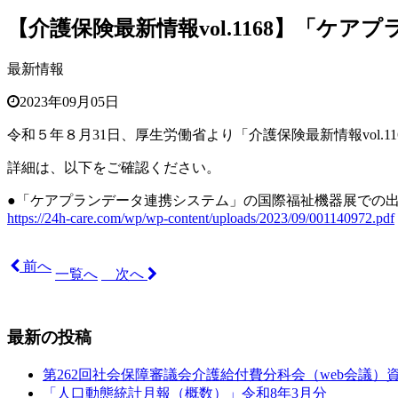
【介護保険最新情報vol.1168】「
最新情報
2023年09月05日
令和５年８月31日、厚生労働省より「介護保険最新情報
vol.1
詳細は、以下をご確認ください。
●「ケアプランデータ連携システム」の国際福祉機器展での
https://24h-care.com/wp/wp-content/uploads/2023/09/001140972.pdf
前へ
一覧へ
次へ
最新の投稿
第262回社会保障審議会介護給付費分科会（web会議）
「人口動態統計月報（概数）」令和8年3月分