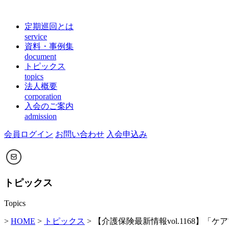
定期巡回とは
service
資料・事例集
document
トピックス
topics
法人概要
corporation
入会のご案内
admission
会員ログイン
お問い合わせ
入会申込み
トピックス
Topics
>
HOME
>
トピックス
> 【介護保険最新情報vol.1168