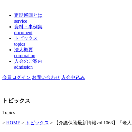
定期巡回とは
service
資料・事例集
document
トピックス
topics
法人概要
corporation
入会のご案内
admission
会員ログイン
お問い合わせ
入会申込み
トピックス
Topics
>
HOME
>
トピックス
> 【介護保険最新情報vol.1063