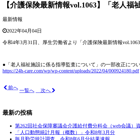
【介護保険最新情報vol.1063】「
最新情報
2022年04月04日
令和4年3月31日、厚生労働省より「介護保険最新情報
vol.1063
●「老人福祉施設に係る指導監査について」の一部改正につ
https://24h-care.com/wp/wp-content/uploads/2022/04/000924180.pdf
前へ
一覧へ
次へ
最新の投稿
第262回社会保障審議会介護給付費分科会（web会議）
「人口動態統計月報（概数）」令和8年3月分
毎月勤労統計調査 令和8年6月分結果速報