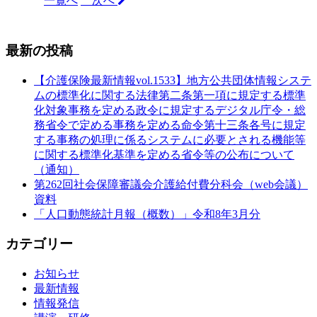
一覧へ
次へ
最新の投稿
【介護保険最新情報vol.1533】地方公共団体情報システ
ムの標準化に関する法律第二条第一項に規定する標準
化対象事務を定める政令に規定するデジタル庁令・総
務省令で定める事務を定める命令第十三条各号に規定
する事務の処理に係るシステムに必要とされる機能等
に関する標準化基準を定める省令等の公布について
（通知）
第262回社会保障審議会介護給付費分科会（web会議）
資料
「人口動態統計月報（概数）」令和8年3月分
カテゴリー
お知らせ
最新情報
情報発信