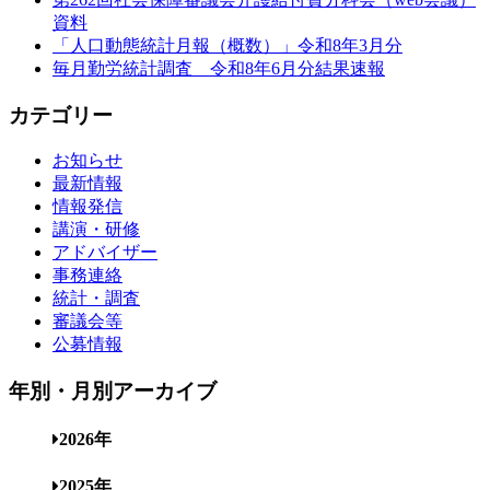
資料
「人口動態統計月報（概数）」令和8年3月分
毎月勤労統計調査 令和8年6月分結果速報
カテゴリー
お知らせ
最新情報
情報発信
講演・研修
アドバイザー
事務連絡
統計・調査
審議会等
公募情報
年別・月別アーカイブ
2026年
2025年