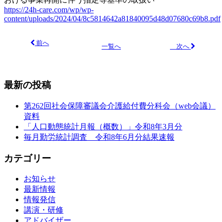
https://24h-care.com/wp/wp-
content/uploads/2024/04/8c5814642a81840095d48d07680c69b8.pdf
前へ
次へ
一覧へ
最新の投稿
第262回社会保障審議会介護給付費分科会（web会議）
資料
「人口動態統計月報（概数）」令和8年3月分
毎月勤労統計調査 令和8年6月分結果速報
カテゴリー
お知らせ
最新情報
情報発信
講演・研修
アドバイザー