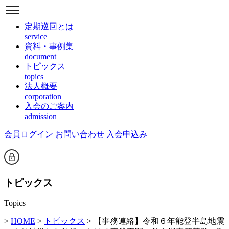
定期巡回とは
service
資料・事例集
document
トピックス
topics
法人概要
corporation
入会のご案内
admission
会員ログイン
お問い合わせ
入会申込み
トピックス
Topics
>
HOME
>
トピックス
> 【事務連絡】令和６年能登半島地震