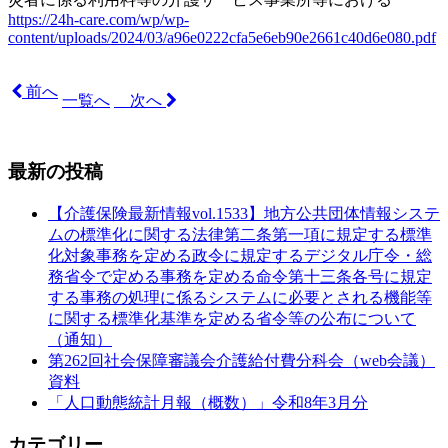
https://24h-care.com/wp/wp-
content/uploads/2024/03/a96e0222cfa5e6eb90e2661c40d6e080.pdf
前へ
一覧へ
次へ
最新の投稿
【介護保険最新情報vol.1533】地方公共団体情報システ
ムの標準化に関する法律第二条第一項に規定する標準
化対象事務を定める政令に規定するデジタル庁令・総
務省令で定める事務を定める命令第十三条各号に規定
する事務の処理に係るシステムに必要とされる機能等
に関する標準化基準を定める省令等の公布について
（通知）
第262回社会保障審議会介護給付費分科会（web会議）
資料
「人口動態統計月報（概数）」令和8年3月分
カテゴリー