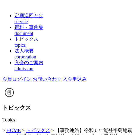
定期巡回とは
service
資料・事例集
document
トピックス
topics
法人概要
corporation
入会のご案内
admission
会員ログイン
お問い合わせ
入会申込み
トピックス
Topics
>
HOME
>
トピックス
> 【事務連絡】令和６年能登半島地震