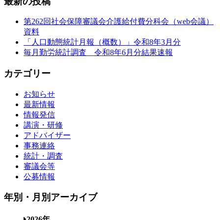
最新の投稿
第262回社会保障審議会介護給付費分科会（web会議）
資料
「人口動態統計月報（概数）」令和8年3月分
毎月勤労統計調査 令和8年6月分結果速報
カテゴリー
お知らせ
最新情報
情報発信
講演・研修
アドバイザー
事務連絡
統計・調査
審議会等
公募情報
年別・月別アーカイブ
2026年