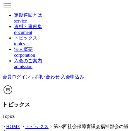
定期巡回とは
service
資料・事例集
document
トピックス
topics
法人概要
corporation
入会のご案内
admission
会員ログイン
お問い合わせ
入会申込み
トピックス
Topics
>
HOME
>
トピックス
> 第33回社会保障審議会福祉部会の議