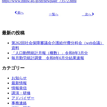
https://www.mhlw.go.jp/stf/newpage_73572.html
前へ
次へ
一覧へ
最新の投稿
第262回社会保障審議会介護給付費分科会（web会議）
資料
「人口動態統計月報（概数）」令和8年3月分
毎月勤労統計調査 令和8年6月分結果速報
カテゴリー
お知らせ
最新情報
情報発信
講演・研修
アドバイザー
事務連絡