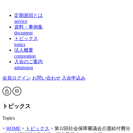
定期巡回とは
service
資料・事例集
document
トピックス
topics
法人概要
corporation
入会のご案内
admission
会員ログイン
お問い合わせ
入会申込み
トピックス
Topics
>
HOME
>
トピックス
> 第32回社会保障審議会介護給付費分