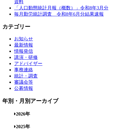
資料
「人口動態統計月報（概数）」令和8年3月分
毎月勤労統計調査 令和8年6月分結果速報
カテゴリー
お知らせ
最新情報
情報発信
講演・研修
アドバイザー
事務連絡
統計・調査
審議会等
公募情報
年別・月別アーカイブ
2026年
2025年