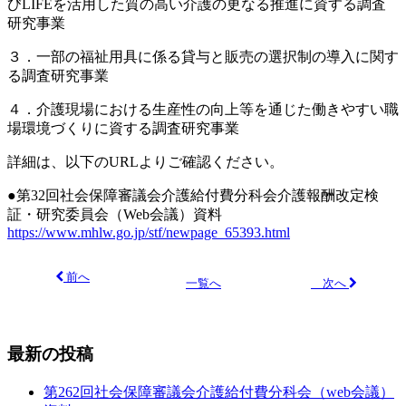
びLIFEを活用した質の高い介護の更なる推進に資する調査
研究事業
３．一部の福祉用具に係る貸与と販売の選択制の導入に関す
る調査研究事業
４．介護現場における生産性の向上等を通じた働きやすい職
場環境づくりに資する調査研究事業
詳細は、以下のURLよりご確認ください。
●
第32回社会保障審議会介護給付費分科会介護報酬改定検
証・研究委員会（Web会議）資料
https://www.mhlw.go.jp/stf/newpage_65393.html
前へ
次へ
一覧へ
最新の投稿
第262回社会保障審議会介護給付費分科会（web会議）