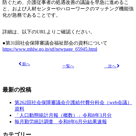
防ぐため、介護従事者の処遇改善の議論を早急に進めるこ
と、および人材センターやハローワークのマッチング機能強
化が急務であることです。
詳細は、以下のURLよりご確認ください。
●第31回社会保障審議会福祉部会の資料について
https://www.mhlw.go.jp/stf/newpage_65945.html
前へ
次へ
一覧へ
最新の投稿
第262回社会保障審議会介護給付費分科会（web会議）
資料
「人口動態統計月報（概数）」令和8年3月分
毎月勤労統計調査 令和8年6月分結果速報
カテゴリー