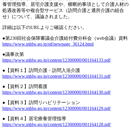
養管理指導、居宅介護支援や、横断的事項として介護人材の
処遇改善等や複合型サービス（訪問介護と通所介護の組合
せ）について、議論されました。
詳細は以下のURLよりご確認ください。
●第230回社会保障審議会介護給付費分科会（web会議）資料
https://www.mhlw.go.jp/stf/newpage_36124.html
●議事次第
https://www.mhlw.go.jp/content/12300000/001164133.pdf
●【資料１】訪問介護・訪問入浴介護
https://www.mhlw.go.jp/content/12300000/001164131.pdf
●【資料２】訪問看護
https://www.mhlw.go.jp/content/12300000/001164130.pdf
●【資料３】訪問リハビリテーション
https://www.mhlw.go.jp/content/12300000/001164129.pdf
●【資料４】居宅療養管理指導
https://www.mhlw.go.jp/content/12300000/001164128.pdf