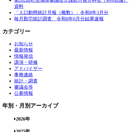
第262回社会保障審議会介護給付費分科会（web会議）
資料
「人口動態統計月報（概数）」令和8年3月分
毎月勤労統計調査 令和8年6月分結果速報
カテゴリー
お知らせ
最新情報
情報発信
講演・研修
アドバイザー
事務連絡
統計・調査
審議会等
公募情報
年別・月別アーカイブ
2026年
2025年