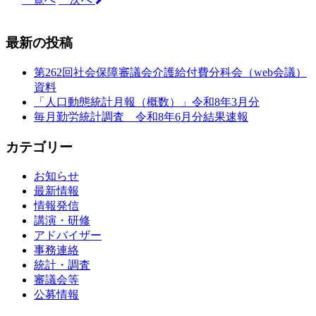
最新の投稿
第262回社会保障審議会介護給付費分科会（web会議）
資料
「人口動態統計月報（概数）」令和8年3月分
毎月勤労統計調査 令和8年6月分結果速報
カテゴリー
お知らせ
最新情報
情報発信
講演・研修
アドバイザー
事務連絡
統計・調査
審議会等
公募情報