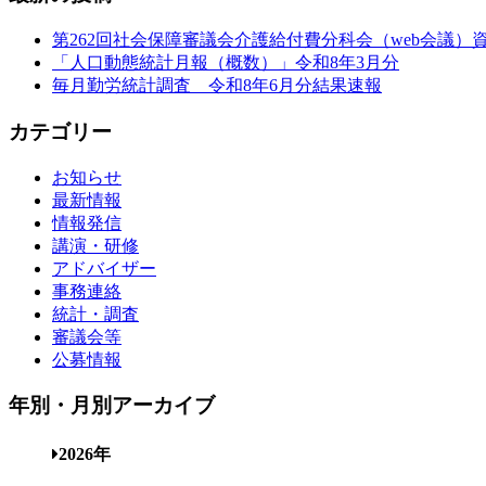
第262回社会保障審議会介護給付費分科会（web会議）
「人口動態統計月報（概数）」令和8年3月分
毎月勤労統計調査 令和8年6月分結果速報
カテゴリー
お知らせ
最新情報
情報発信
講演・研修
アドバイザー
事務連絡
統計・調査
審議会等
公募情報
年別・月別アーカイブ
2026年