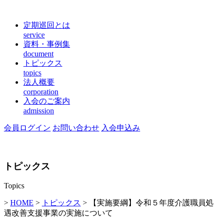
定期巡回とは
service
資料・事例集
document
トピックス
topics
法人概要
corporation
入会のご案内
admission
会員ログイン
お問い合わせ
入会申込み
トピックス
Topics
>
HOME
>
トピックス
> 【実施要綱】令和５年度介護職員処
遇改善支援事業の実施について