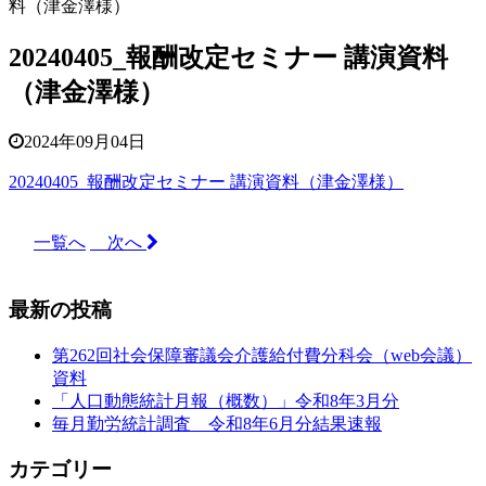
料（津金澤様）
20240405_報酬改定セミナー 講演資料
（津金澤様）
2024年09月04日
20240405_報酬改定セミナー 講演資料（津金澤様）
一覧へ
次へ
最新の投稿
第262回社会保障審議会介護給付費分科会（web会議）
資料
「人口動態統計月報（概数）」令和8年3月分
毎月勤労統計調査 令和8年6月分結果速報
カテゴリー