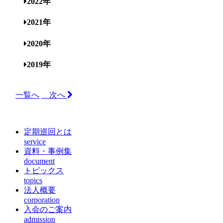
2022年
2021年
2020年
2019年
一覧へ
次へ
定期巡回とは
service
資料・事例集
document
トピックス
topics
法人概要
corporation
入会のご案内
admission