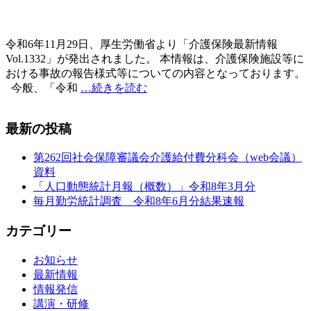
令和6年11月29日、厚生労働省より「介護保険最新情報
Vol.1332」が発出されました。 本情報は、介護保険施設等に
おける事故の報告様式等についての内容となっております。
今般、「令和
…続きを読む
最新の投稿
第262回社会保障審議会介護給付費分科会（web会議）
資料
「人口動態統計月報（概数）」令和8年3月分
毎月勤労統計調査 令和8年6月分結果速報
カテゴリー
お知らせ
最新情報
情報発信
講演・研修